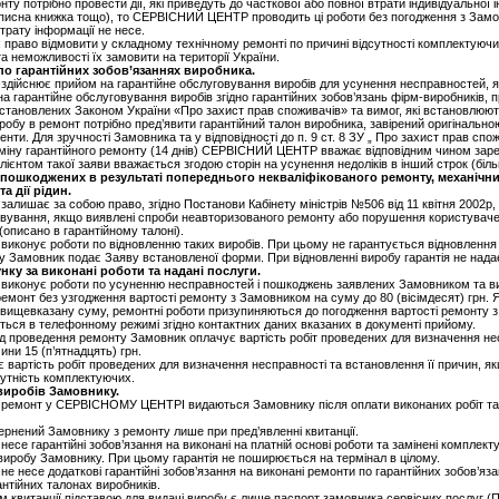
ту потрібно провести дії, які приведуть до часткової або повної втрати індивідуальної і
писна книжка тощо), то СЕРВІСНИЙ ЦЕНТР проводить ці роботи без погодження з Замо
втрату інформації не несе.
 право відмовити у складному технічному ремонті по причині відсутності комплектуючи
а неможливості їх замовити на території України.
по гарантійних зобов’язаннях виробника.
йснює прийом на гарантійне обслуговування виробів для усунення несправностей, як
а гарантійне обслуговування виробів згідно гарантійних зобов’язань фірм-виробників, 
встановлених Законом України «Про захист прав споживачів» та вимог, які встановлю
иробу в ремонт потрібно пред’явити гарантійний талон виробника, завірений оригінальною
нти. Для зручності Замовника та у відповідності до п. 9 ст. 8 ЗУ „ Про захист прав спо
міну гарантійного ремонту (14 днів) СЕРВІСНИЙ ЦЕНТР вважає відповідним чином зар
лієнтом такої заяви вважається згодою сторін на усунення недоліків в інший строк (біль
, пошкоджених в результаті попереднього некваліфікованого ремонту, механічн
а дії рідин.
ишає за собою право, згідно Постанови Кабінету міністрів №506 від 11 квітня 2002р, 
овування, якщо виявлені спроби неавторизованого ремонту або порушення користувач
(описано в гарантійному талоні).
онує роботи по відновленню таких виробів. При цьому не гарантується відновлення в
у Замовник подає Заяву встановленої форми. При відновленні виробу гарантія не нада
нку за виконані роботи та надані послуги.
конує роботи по усуненню несправностей і пошкоджень заявлених Замовником та ви
емонт без узгодження вартості ремонту з Замовником на суму до 80 (вісімдесят) грн. 
вищевказану суму, ремонтні роботи призупиняються до погодження вартості ремонту 
ься в телефонному режимі згідно контактних даних вказаних в документі прийому.
ід проведення ремонту Замовник оплачує вартість робіт проведених для визначення не
ини 15 (п’ятнадцять) грн.
 вартість робіт проведених для визначення несправності та встановлення її причин, я
утність комплектуючих.
 виробів Замовнику.
и ремонт у СЕРВІСНОМУ ЦЕНТРІ видаються Замовнику після оплати виконаних робіт та
ернений Замовнику з ремонту лише при пред’явленні квитанції.
е гарантійні зобов’язання на виконані на платній основі роботи та замінені комплект
і виробу Замовнику. При цьому гарантія не поширюється на термінал в цілому.
несе додаткові гарантійні зобов’язання на виконані ремонти по гарантійних зобов’яза
антійних талонах виробників.
ом квитанції підставою для видачі виробу є лише паспорт замовника сервісних послуг (П