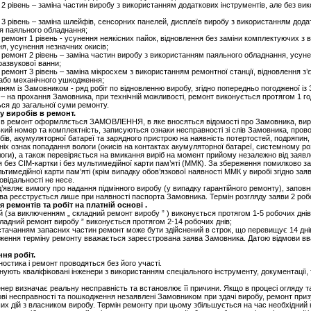
 2 рівень – заміна частин виробу з використанням додаткових інструментів, але без ви
 3 рівень – заміна шлейфів, сенсорних панелей, дисплеїв виробу з використанням додат
я паяльного обладнання;
 ремонт 1 рівень - усунення неякісних пайок, відновлення без заміни комплектуючих з
я, усунення незначних окисів;
 ремонт 2 рівень – заміна частин виробу з використанням паяльного обладнання, усуне
азвукової ванни;
ремонт 3 рівень – заміна мікросхем з використанням ремонтної станції, відновлення з’
або механічного ушкодження;
нням із Замовником - ряд робіт по відновленню виробу, згідно попередньо погодженої і
 – на прохання Замовника, при технічній можливості, ремонт виконується протягом 1 г
ься до загальної суми ремонту.
у виробів в ремонт.
в в ремонт оформляється ЗАМОВЛЕННЯ, в яке вносяться відомості про Замовника, вир
ький номер та комплектність, записуються ознаки несправності зі слів Замовника, про
бів, акумуляторної батареї та зарядного пристрою на наявність потертостей, подряпин, 
іх ознак попадання вологи (окисів на контактах акумуляторної батареї, системному роз
логи), а також перевіряється на вмикання виріб на момент прийому незалежно від заявл
без СІМ-картки і без мультимедійної карти пам’яті (ММК). За збереження помилково з
тимедійної карти пам’яті (крім випадку обов’язкової наявності ММК у виробі згідно зая
овідальності не несе.
являє вимогу про надання підмінного виробу (у випадку гарантійного ремонту), запов
ва реєструється лише при наявності паспорта Замовника. Термін розгляду заяви 2 робо
 ремонтів та робіт на платній основі .
ій (за виключенням „ складний ремонт виробу ” ) виконується протягом 1-5 робочих днів
складний ремонт виробу ” виконується протягом 2-14 робочих днів;
остачанням запасних частин ремонт може бути здійснений в строк, що перевищує 14 дні
вження терміну ремонту вважається зареєстрована заява Замовника. Датою відмови в
ня робіт.
гностика і ремонт проводяться без його участі.
нують кваліфіковані інженери з використанням спеціального інструменту, документації,
енер визначає реальну несправність та встановлює її причини. Якщо в процесі огляду 
ві несправності та пошкодження незаявлені Замовником при здачі виробу, ремонт при
х дій з власником виробу. Термін ремонту при цьому збільшується на час необхідний 