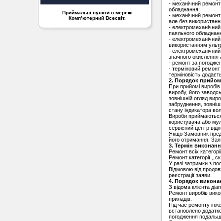
- механічний ремонт
обладнання;
Приймальні пункти в мережі
- механічний ремонт
Комп’ютерний Всесвіт.
але без використанн
- електромеханічний
паяльного обладнанн
- електромеханічний
використанням ультр
- електромеханічний 
значного окислення 
- ремонт за погодже
- терміновий ремонт
терміновість додаєт
2. Порядок прийом
При прийомі виробі
виробу, його заводс
зовнішній огляд виро
забруднення, зовнішн
стану індикатора во
Вироби приймаються 
користувача або муль
сервісний центр відп
Якщо Замовник пред’
його отримання. Зая
3. Термін виконання
Ремонт всіх категор
Ремонт категорії „ 
У разі затримки з п
Відмовою від продо
реєстрації заяви.
4. Порядок виконан
З відома клієнта діа
Ремонт виробів вико
приладів.
Під час ремонту інж
встановлено додатко
погодження подальши