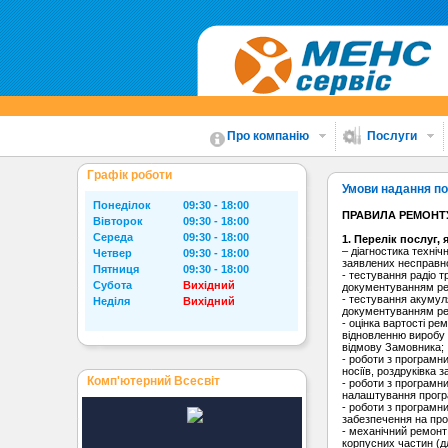
Про компанію
Послуги
Графік роботи
Умови надання п
Понеділок
09:30 - 18:00
ПРАВИЛА РЕМОНТУ
Вівторок
09:30 - 18:00
Середа
09:30 - 18:00
1. Перелік послуг,
– діагностика техніч
Четвер
09:30 - 18:00
заявлених несправно
Пятниця
09:30 - 18:00
- тестування радіо т
Субота
Вихідний
документуванням рез
- тестування акумул
Неділя
Вихідний
документуванням рез
- оцінка вартості ре
відновленню виробу 
відмову Замовника;
- роботи з програмн
носіїв, роздруківка 
Комп'ютерний Всесвіт
- роботи з програмн
налаштування програ
- роботи з програмн
забезпечення на пр
- механічний ремонт 
корпусних частин (дл