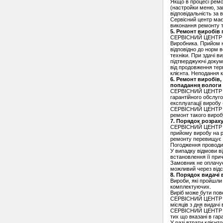
Якщо в процесі ремон
(настройки меню, за
відповідальність за 
Сервісний центр має
виконання ремонту т
5. Ремонт виробів 
СЕРВІСНИЙ ЦЕНТР зді
Виробника. Прийом н
відповідно до норм 
техніки. При здачі в
підтверджуючі докуме
від продовження тер
клієнта. Неподання к
6. Ремонт виробів
попадання вологи т
СЕРВІСНИЙ ЦЕНТР зал
гарантійного обслуг
експлуатації виробу 
СЕРВІСНИЙ ЦЕНТР вик
ремонт такого вироб
7. Порядок розраху
СЕРВІСНИЙ ЦЕНТР ви
прийому виробу на р
ремонту перевищує 
Погодження проводит
У випадку відмови в
встановлення її прич
Замовник не оплачує
можливий через відс
8. Порядок видачі
Вироби, які пройшл
комплектуючих.
Виріб може бути пов
СЕРВІСНИЙ ЦЕНТР нес
місяців з дня видач
СЕРВІСНИЙ ЦЕНТР не 
тих що вказані в гар
У разі втрати клієнт