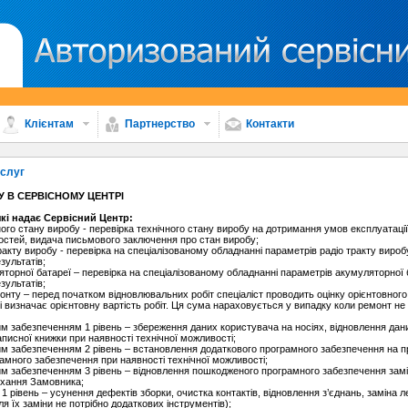
Клієнтам
Партнерство
Контакти
ослуг
 В СЕРВІСНОМУ ЦЕНТРІ
 які надає Сервісний Центр:
ного стану виробу - перевірка технічного стану виробу на дотримання умов експлуатації
стей, видача письмового заключення про стан виробу;
ракту виробу - перевірка на спеціалізованому обладнанні параметрів радіо тракту вироб
ультатів;
яторної батареї – перевірка на спеціалізованому обладнанні параметрів акумуляторної 
ультатів;
монту – перед початком відновлювальних робіт спеціаліст проводить оцінку орієнтовного
і визначає орієнтовну вартість робіт. Ця сума нараховується у випадку коли ремонт н
им забезпеченням 1 рівень – збереження даних користувача на носіях, відновлення дан
записної книжки при наявності технічної можливості;
им забезпеченням 2 рівень – встановлення додаткового програмного забезпечення на 
много забезпечення при наявності технічної можливості;
им забезпеченням 3 рівень – відновлення пошкодженого програмного забезпечення зам
охання Замовника;
1 рівень – усунення дефектів зборки, очистка контактів, відновлення з’єднань, заміна л
я їх заміни не потрібно додаткових інструментів);