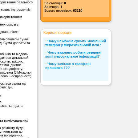
користання паяльного
За сьогодні:
0
За вчора:
1
кових інструментів,
Всього перевірок:
63210
 використанням
ння окисів з
єднань після
Корисні поради
з Замовником суми;
⋅
Чому не можна сушити мобільний
од. Сума доплати за
телефон у мікрохвильовій печі?
⋅
Чому важливо робити резервні
обника та модель
копії персональної інформації?
водиться детальний
сколів, тріщин,
⋅
Чому «злітає» в телефоні
’ємні, дисплеї,
прошивка ???
еного дефекту.
алишеної СІМ-картки
вленої несправності)
нюється заява на
чих дні.
;
в.
важається дата
 та вимірювальних
та ремонту буде
зупиняється до
на погодження.