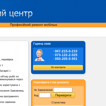
Професійний ремонт мобільних телефонів, моніторів, ноутбуків 
Гаряча лінія
⋅
067-215-0-215
⋅
073-122-2-525
⋅
050-205-5-501
, перевірка
у з
Усі контакти
батареї з
 об’єму робіт по
е виконувався через
Перевірити стан ремонту
их користувача з
№ Замовлення
прохання Замовника,
Код
іна програмного
егко замінних
Статистика