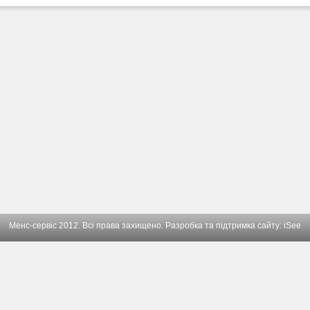
Менс-сервіс 2012. Всі права захищено. Разробка та підтримка сайту:
iSee