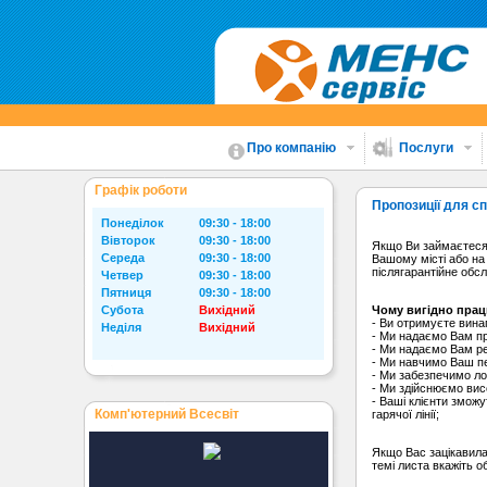
Про компанію
Послуги
Графік роботи
Пропозиції для сп
Понеділок
09:30 - 18:00
Вівторок
09:30 - 18:00
Якщо Ви займаєтеся
Середа
09:30 - 18:00
Вашому місті або на 
післягарантійне обс
Четвер
09:30 - 18:00
Пятниця
09:30 - 18:00
Субота
Вихідний
Чому вигідно працю
- Ви отримуєте винаг
Неділя
Вихідний
- Ми надаємо Вам пр
- Ми надаємо Вам р
- Ми навчимо Ваш пе
- Ми забезпечимо ло
- Ми здійснюємо вис
- Ваші клієнти змож
Комп'ютерний Всесвіт
гарячої лінії;
Якщо Вас зацікавила
темі листа вкажіть 