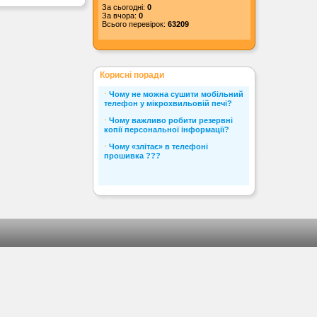
За сьогодні:
0
За вчора:
0
Всього перевірок:
63209
Корисні поради
⋅
Чому не можна сушити мобільний
телефон у мікрохвильовій печі?
⋅
Чому важливо робити резервні
копії персональної інформації?
⋅
Чому «злітає» в телефоні
прошивка ???