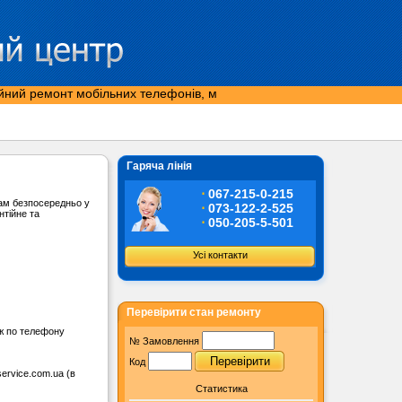
ий ремонт мобільних телефонів, моніторів, ноутбуків у м. Львові, Т
Гаряча лінія
⋅
067-215-0-215
ам безпосередньо у
⋅
073-122-2-525
нтійне та
⋅
050-205-5-501
Усі контакти
Перевірити стан ремонту
 ж по телефону
№ Замовлення
Код
ervice.com.ua
(в
Статистика