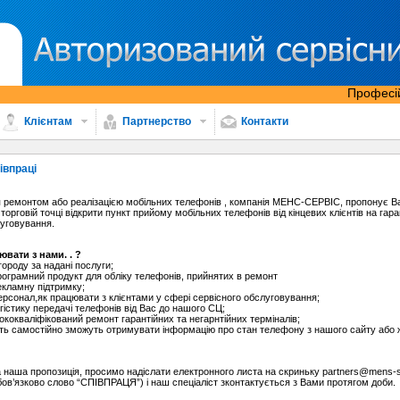
Професійн
Клієнтам
Партнерство
Контакти
івпраці
 ремонтом або реалізацією мобільних телефонів , компанія МЕНС-СЕРВІС, пропонує В
торговій точці відкрити пункт прийому мобільних телефонів від кінцевих клієнтів на гара
луговування.
вати з нами. . ?
ороду за надані послуги;
ограмний продукт для обліку телефонів, прийнятих в ремонт
екламну підтримку;
рсонал,як працювати з клієнтами у сфері сервісного обслуговування;
гістику передачі телефонів від Вас до нашого СЦ;
ококваліфікований ремонт гарантійних та негарнтійних терміналів;
уть самостійно зможуть отримувати інформацію про стан телефону з нашого сайту або
 наша пропозиція, просимо надіслати електронного листа на скриньку
partners@mens-s
обов’язково слово “СПІВПРАЦЯ”) і наш спеціаліст зконтактується з Вами протягом доби.