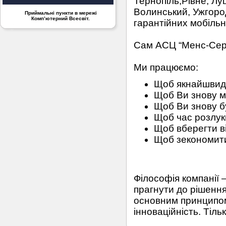
Тернопіль,Рівне, Лу
Волинський, Ужгоро
Приймальні пункти в мережі
Комп’ютерний Всесвіт.
гарантійних мобільн
Сам АСЦ “Менс-Серві
Ми працюємо:
Щоб якнайшвидш
Щоб Ви знову м
Щоб Ви знову бу
Щоб час розлуки
Щоб вберегти в
Щоб зекономити
Філософія компанії 
прагнути до рішення
основним принципом
інноваційність. Тіл