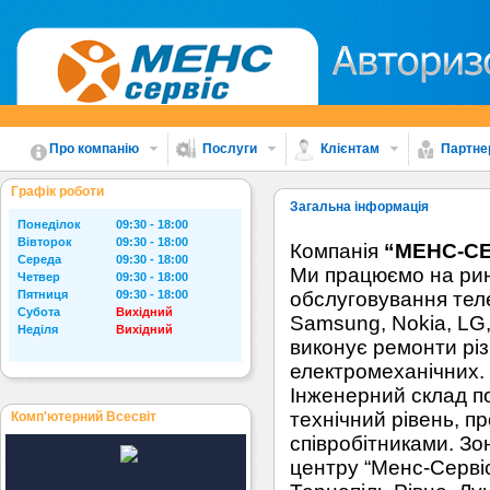
Про компанію
Послуги
Клієнтам
Партне
Графік роботи
Загальна інформація
Понеділок
09:30 - 18:00
Вівторок
09:30 - 18:00
Компанія
“МЕНС-СЕ
Середа
09:30 - 18:00
Ми працюємо на ринк
Четвер
09:30 - 18:00
Пятниця
09:30 - 18:00
обслуговування теле
Субота
Вихідний
Samsung, Nokia, LG,
Неділя
Вихідний
виконує ремонти різ
електромеханічних. 
Інженерний склад по
технічний рівень, п
Комп'ютерний Всесвіт
співробітниками. З
центру “Менс-Сервіс”